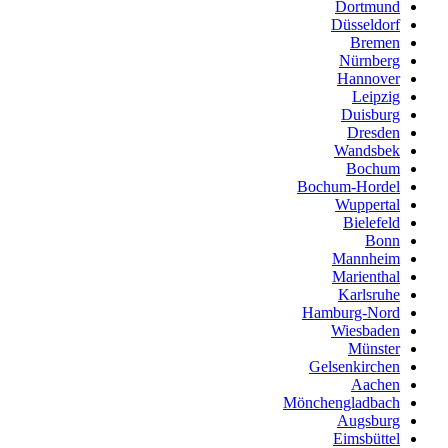
Dortmund
Düsseldorf
Bremen
Nürnberg
Hannover
Leipzig
Duisburg
Dresden
Wandsbek
Bochum
Bochum-Hordel
Wuppertal
Bielefeld
Bonn
Mannheim
Marienthal
Karlsruhe
Hamburg-Nord
Wiesbaden
Münster
Gelsenkirchen
Aachen
Mönchengladbach
Augsburg
Eimsbüttel