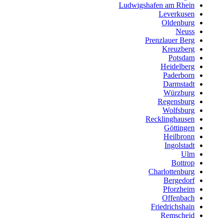
Ludwigshafen am Rhein
Leverkusen
Oldenburg
Neuss
Prenzlauer Berg
Kreuzberg
Potsdam
Heidelberg
Paderborn
Darmstadt
Würzburg
Regensburg
Wolfsburg
Recklinghausen
Göttingen
Heilbronn
Ingolstadt
Ulm
Bottrop
Charlottenburg
Bergedorf
Pforzheim
Offenbach
Friedrichshain
Remscheid