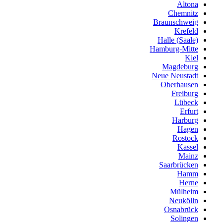
Altona
Chemnitz
Braunschweig
Krefeld
Halle (Saale)
Hamburg-Mitte
Kiel
Magdeburg
Neue Neustadt
Oberhausen
Freiburg
Lübeck
Erfurt
Harburg
Hagen
Rostock
Kassel
Mainz
Saarbrücken
Hamm
Herne
Mülheim
Neukölln
Osnabrück
Solingen